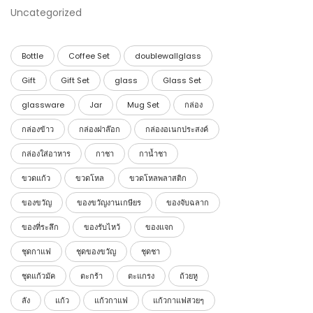
Uncategorized
Bottle
Coffee Set
doublewallglass
Gift
Gift Set
glass
Glass Set
glassware
Jar
Mug Set
กล่อง
กล่องข้าว
กล่องฝาล๊อก
กล่องอเนกประสงค์
กล่องใส่อาหาร
กาชา
กาน้ำชา
ขวดแก้ว
ขวดโหล
ขวดโหลพลาสติก
ของขวัญ
ของขวัญงานเกษียร
ของจับฉลาก
ของที่ระลึก
ของรับไหว้
ของแจก
ชุดกาแฟ
ชุดของขวัญ
ชุดชา
ชุดแก้วมัค
ตะกร้า
ตะแกรง
ถ้วยหู
ลัง
แก้ว
แก้วกาแฟ
แก้วกาแฟสวยๆ