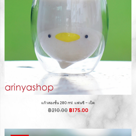
แก้วสองชั้น 280 ml. แฟนซี – เป็ด
Original
Current
฿
210.00
฿
175.00
price
price
was:
is:
฿210.00.
฿175.00.