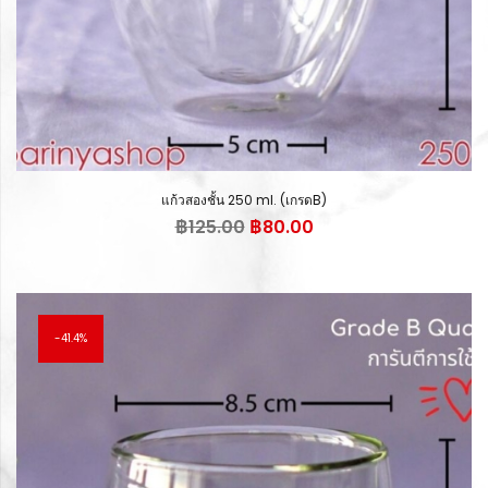
แก้วสองชั้น 250 ml. (เกรดB)
Original
Current
฿
125.00
฿
80.00
price
price
was:
is:
฿125.00.
฿80.00.
41.4%