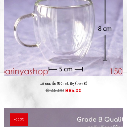
แก้วสองชั้น 150 ml. มีหู (เกรดB)
Original
Current
฿
145.00
฿
85.00
price
price
was:
is:
฿145.00.
฿85.00.
30.3%