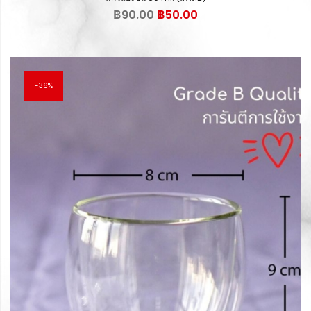
Original
Current
฿
90.00
฿
50.00
price
price
was:
is:
฿90.00.
฿50.00.
36%