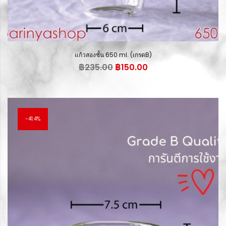
แก้วสองชั้น 650 ml. (เกรดB)
Original
Current
฿
235.00
฿
150.00
price
price
was:
is:
฿235.00.
฿150.00.
41.4%