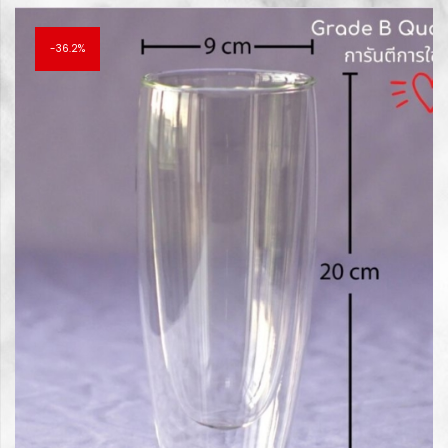
฿145.00.
฿85.00.
36.2%