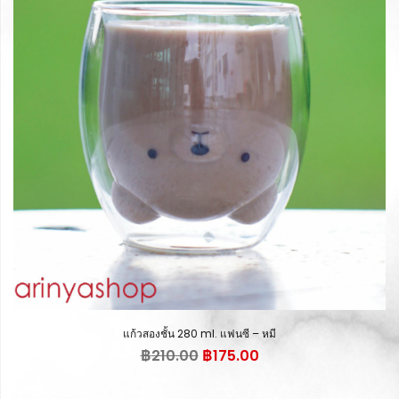
แก้วสองชั้น 280 ml. แฟนซี – หมี
Original
Current
฿
210.00
฿
175.00
price
price
was:
is: