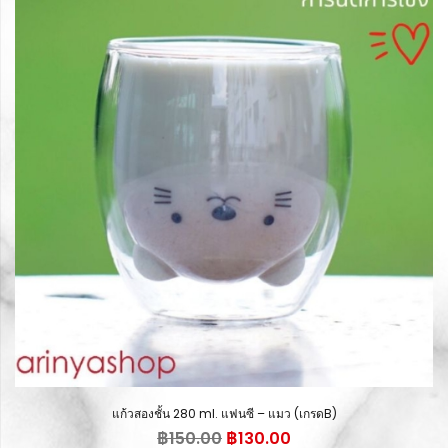
แก้วสองชั้น 280 ml. แฟนซี – แมว (เกรดB)
Original
Current
฿
150.00
฿
130.00