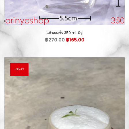
แก้วสองชั้น 350 ml. มีหู
Original
Current
฿
270.00
฿
165.00
price
price
was:
is:
฿270.00.
฿165.00.
35.4%