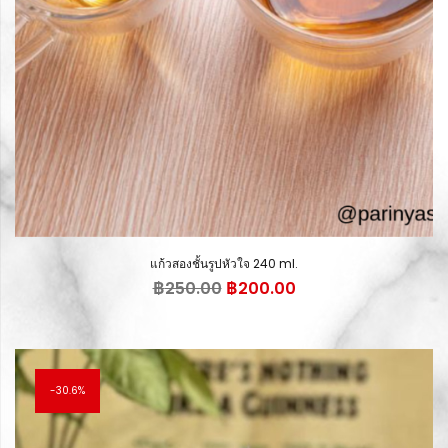
แก้วสองชั้นรูปหัวใจ 240 ml.
Original
Current
฿
250.00
฿
200.00
price
price
was:
is:
฿250.00.
฿200.00.
30.6%