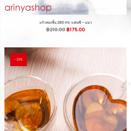
แก้วสองชั้น 280 ml. แฟนซี – แมว
Original
Current
฿
210.00
฿
175.00
price
price
was:
is:
฿210.00.
฿175.00.
20%