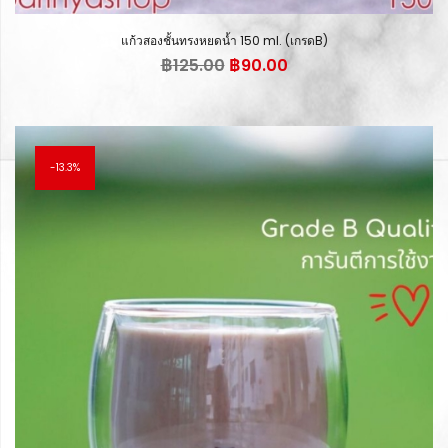
แก้วสองชั้นทรงหยดน้ำ 150 ml. (เกรดB)
Original
Current
฿
125.00
฿
90.00
price
price
was:
is:
฿125.00.
฿90.00.
13.3%