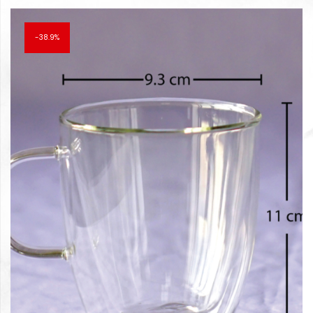
฿210.00.
฿175.00.
38.9%