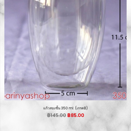
แก้วสองชั้น 350 ml. (เกรดB)
Original
Current
฿
145.00
฿
85.00
price
price
was:
is: