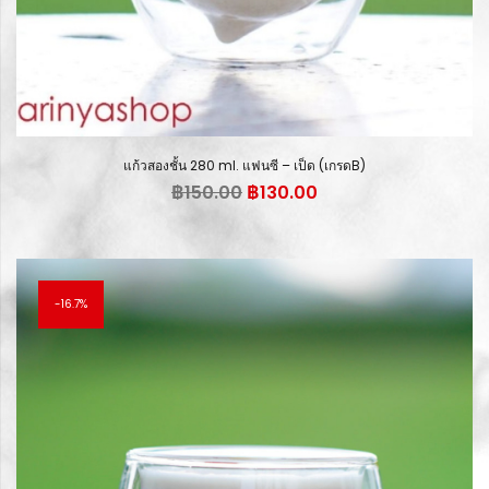
แก้วสองชั้น 280 ml. แฟนซี – เป็ด (เกรดB)
Original
Current
฿
150.00
฿
130.00
price
price
was:
is:
฿150.00.
฿130.00.
16.7%