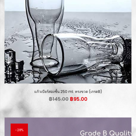
แก้วเบียร์สองชั้น 250 ml. ทรงขวด (เกรดB)
Original
Current
฿
145.00
฿
95.00
price
price
was:
is:
฿145.00.
฿95.00.
28%