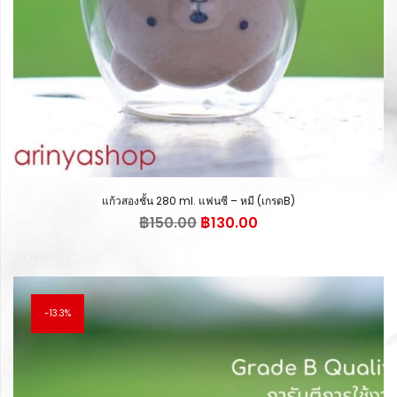
แก้วสองชั้น 280 ml. แฟนซี – หมี (เกรดB)
Original
Current
฿
150.00
฿
130.00
price
price
was:
is:
฿150.00.
฿130.00.
13.3%