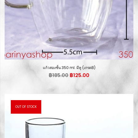
แก้วสองชั้น 350 ml. มีหู (เกรดB)
Original
Current
฿
185.00
฿
125.00
price
price
was:
is:
฿185.00.
฿125.00.
OUT OF STOCK
34.5%