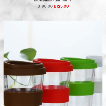
แก้วสองชั้นทรงหยดน้ำ 150 ml.
Original
Current
฿
180.00
฿
125.00
price
price
was:
is:
฿180.00.
฿125.00.