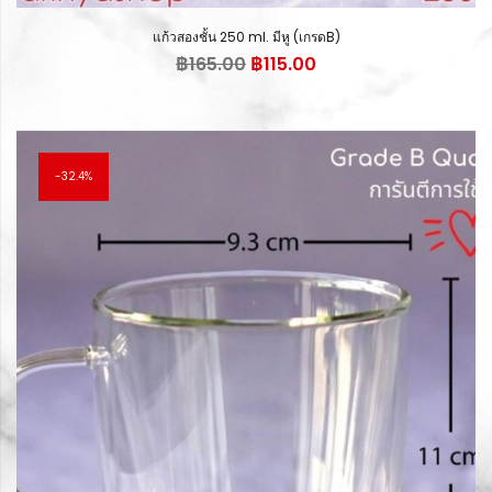
แก้วสองชั้น 250 ml. มีหู (เกรดB)
Original
Current
฿
165.00
฿
115.00
price
price
was:
is:
฿165.00.
฿115.00.
32.4%