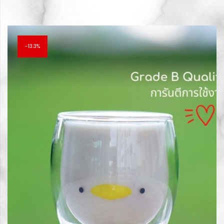
price
price
was:
is:
฿150.00.
฿130.00.
13.3%